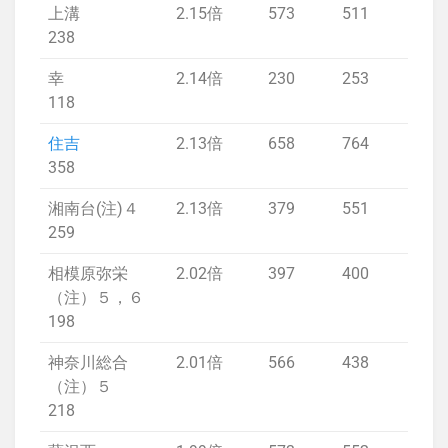
上溝
2.15倍
573
511
238
幸
2.14倍
230
253
118
住吉
2.13倍
658
764
358
湘南台(注)４
2.13倍
379
551
259
相模原弥栄
2.02倍
397
400
（注）５，６
198
神奈川総合
2.01倍
566
438
（注）５
218