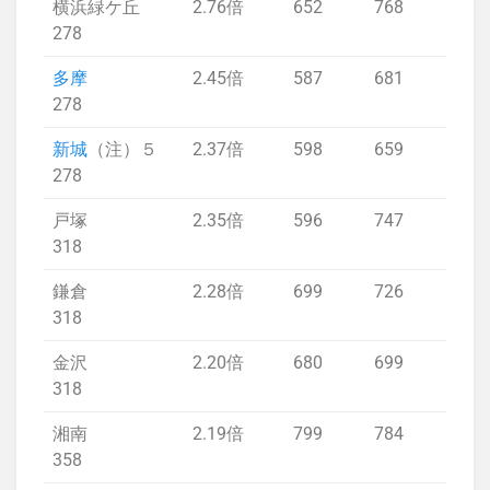
横浜緑ケ丘
2.76倍
652
768
278
多摩
2.45倍
587
681
278
新城
（注）５
2.37倍
598
659
278
戸塚
2.35倍
596
747
318
鎌倉
2.28倍
699
726
318
金沢
2.20倍
680
699
318
湘南
2.19倍
799
784
358