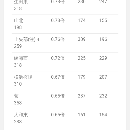
生田東
0.78倍
230
247
318
山北
0.78倍
174
155
198
上矢部(注)４
0.76倍
309
196
259
綾瀬西
0.72倍
225
229
318
横浜桜陽
0.67倍
179
207
310
菅
0.65倍
237
232
358
大和東
0.65倍
161
154
238