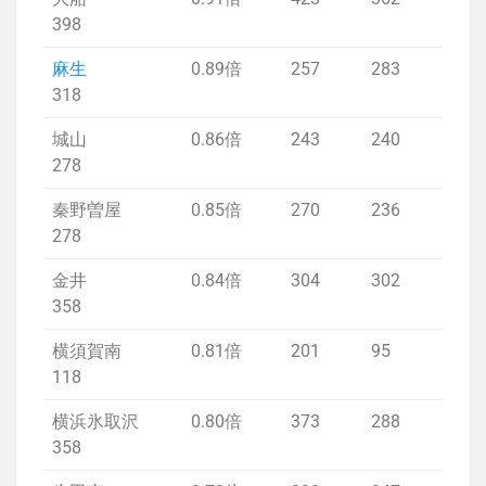
398
麻生
0.89倍
257
283
318
城山
0.86倍
243
240
278
秦野曽屋
0.85倍
270
236
278
金井
0.84倍
304
302
358
横須賀南
0.81倍
201
95
118
横浜氷取沢
0.80倍
373
288
358