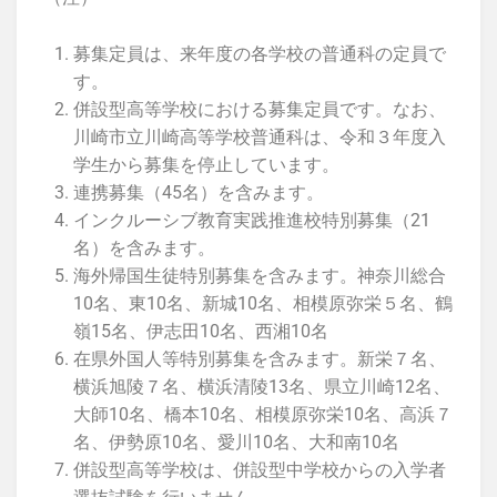
募集定員は、来年度の各学校の普通科の定員で
す。
併設型高等学校における募集定員です。なお、
川崎市立川崎高等学校普通科は、令和３年度入
学生から募集を停止しています。
連携募集（45名）を含みます。
インクルーシブ教育実践推進校特別募集（21
名）を含みます。
海外帰国生徒特別募集を含みます。神奈川総合
10名、東10名、新城10名、相模原弥栄５名、鶴
嶺15名、伊志田10名、西湘10名
在県外国人等特別募集を含みます。新栄７名、
横浜旭陵７名、横浜清陵13名、県立川崎12名、
大師10名、橋本10名、相模原弥栄10名、高浜７
名、伊勢原10名、愛川10名、大和南10名
併設型高等学校は、併設型中学校からの入学者