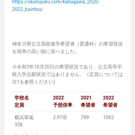
https://okunojuku.com/kanagawa_2020-
2022_bairitsu/
神奈川県公立高校進学希望者（普通科）の希望状況
を倍率の高い順に並べました。
※令和3年10月20日の希望状況であり、公立高等学
校入学志願状況ではありません。（定員については
注1を参照ください)
学校名
2022
2021
2022
定員
予想倍率
希望者
希望者
横浜翠嵐
2.97倍
799
1062
358