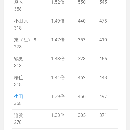
厚木
1.52倍
550
545
358
小田原
1.49倍
440
475
318
東（注）５
1.47倍
353
410
278
鶴見
1.43倍
323
455
318
桜丘
1.41倍
462
448
318
生田
1.39倍
466
497
358
追浜
1.33倍
305
371
278