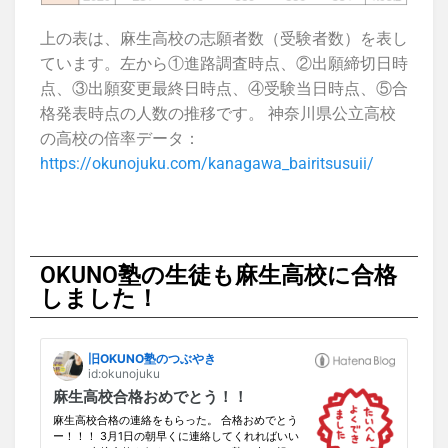
上の表は、麻生高校の志願者数（受験者数）を表し
ています。左から①進路調査時点、②出願締切日時
点、③出願変更最終日時点、④受験当日時点、⑤合
格発表時点の人数の推移です。 神奈川県公立高校
の高校の倍率データ：
https://okunojuku.com/kanagawa_bairitsusuii/
OKUNO塾の生徒も麻生高校に合格
しました！