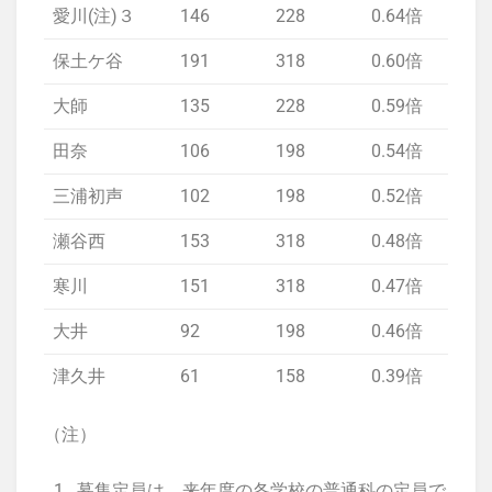
愛川(注)３
146
228
0.64倍
欠
保土ケ谷
191
318
0.60倍
欠
大師
135
228
0.59倍
欠
田奈
106
198
0.54倍
欠
三浦初声
102
198
0.52倍
欠
瀬谷西
153
318
0.48倍
欠
寒川
151
318
0.47倍
欠
大井
92
198
0.46倍
津久井
61
158
0.39倍
欠
（注）
募集定員は、来年度の各学校の普通科の定員で