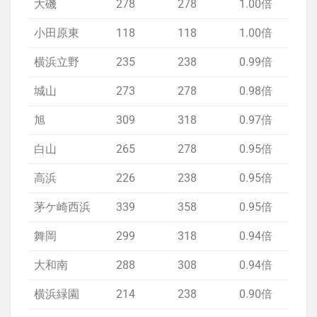
大磯
278
278
1.00倍
1.
小田原東
118
118
1.00倍
欠
横浜立野
235
238
0.99倍
1.
城山
273
278
0.98倍
1.
旭
309
318
0.97倍
1.
白山
265
278
0.95倍
1.
高浜
226
238
0.95倍
欠
茅ケ崎西浜
339
358
0.95倍
1.
舞岡
299
318
0.94倍
1.
大和南
288
308
0.94倍
1.
横浜緑園
214
238
0.90倍
1.