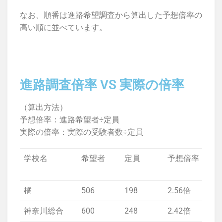
なお、順番は進路希望調査から算出した予想倍率の
高い順に並べています。
進路調査倍率 VS 実際の倍率
（算出方法）
予想倍率：進路希望者÷定員
実際の倍率：実際の受験者数÷定員
学校名
希望者
定員
予想倍率
実
率
橘
506
198
2.56倍
1.
神奈川総合
600
248
2.42倍
1.