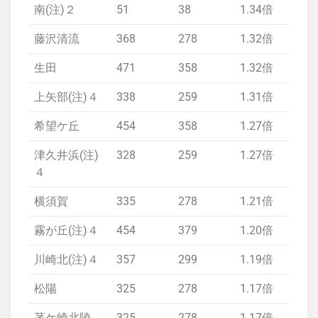
南(注)２
51
38
1.34倍
1.
藤沢清流
368
278
1.32倍
1.
生田
471
358
1.32倍
1.
上矢部(注)４
338
259
1.31倍
1.
希望ケ丘
454
358
1.27倍
1.
津久井浜(注)
328
259
1.27倍
1.
４
横須賀
335
278
1.21倍
1.
霧が丘(注)４
454
379
1.20倍
1.
川崎北(注)４
357
299
1.19倍
1.
松陽
325
278
1.17倍
1.
茅ケ崎北陵
325
278
1.17倍
1.