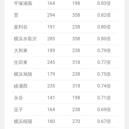
平塚湘風
164
198
0.83倍
1.
菅
294
358
0.82倍
1.
釜利谷
191
238
0.80倍
横浜氷取沢
285
358
0.80倍
1.
大和東
189
238
0.79倍
生田東
245
318
0.77倍
1.
横浜旭陵
179
238
0.75倍
欠
綾瀬西
235
318
0.74倍
欠
永谷
141
198
0.71倍
欠
逗子
164
238
0.69倍
1.
横浜桜陽
180
270
0.67倍
欠