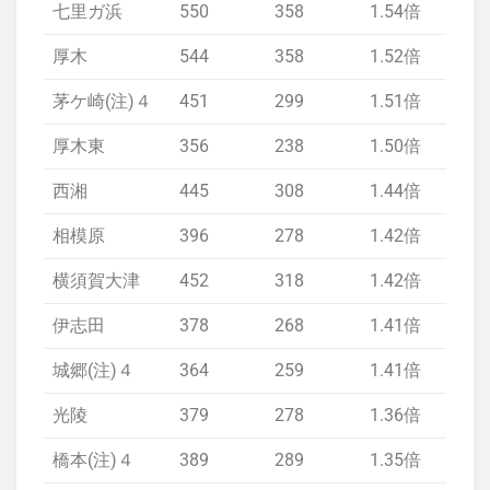
七里ガ浜
550
358
1.54倍
1.
厚木
544
358
1.52倍
1.
茅ケ崎(注)４
451
299
1.51倍
1.
厚木東
356
238
1.50倍
1.
西湘
445
308
1.44倍
1.
相模原
396
278
1.42倍
1.
横須賀大津
452
318
1.42倍
1.
伊志田
378
268
1.41倍
1.
城郷(注)４
364
259
1.41倍
1.
光陵
379
278
1.36倍
1.
橋本(注)４
389
289
1.35倍
1.